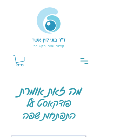
ד"ר בוני לוין-אשר
קידום שפה ותקשורת
מה זאת אומר
ת
פודקאסט על
התפתחות שפה