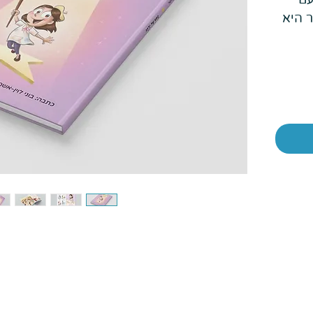
 היא
יה
ח שבה