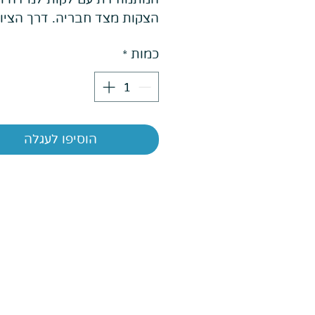
הצקות מצד חבריה. דרך הציור
מגלה כיצד לשתף ברגש, וחבר
כמות
*
לומדים לראות את היופי והכו
ובעצמם.
הוסיפו לעגלה