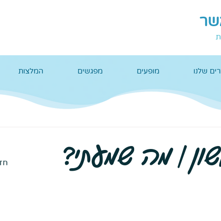
אשר
ת
ים שלנו
מופעים
מפגשים
המלצות
ן | מה שמעתי?
חז