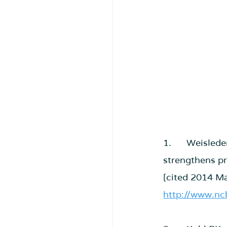
1.      Weisled
strengthens pr
[cited 2014 Ma
http://www.n