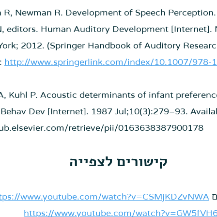
on R, Newman R. Development of Speech Perception. 
, editors. Human Auditory Development [Internet]. 
ork; 2012. (Springer Handbook of Auditory Research;
: 
http://www.springerlink.com/index/10.1007/978-
d A, Kuhl P. Acoustic determinants of infant preferen
 Behav Dev [Internet]. 1987 Jul;10(3):279–93. Availa
ghub.elsevier.com/retrieve/pii/0163638387900178 
קישורים לצפייה
ם
ttps://www.youtube.com/watch?v=CSMjKDZvNWA
https://www.youtube.com/watch?v=GW5fVH6