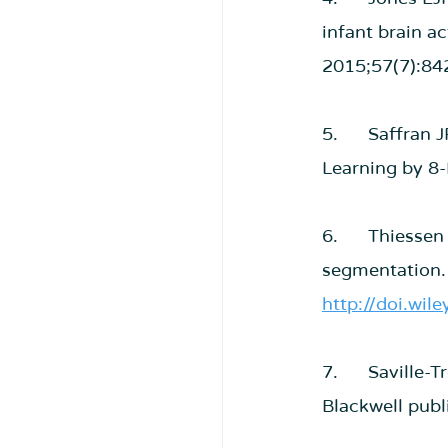
infant brain ac
2015;57(7):84
5.      Saffran
Learning by 8-
6.      Thiesse
segmentation. 
http://doi.wi
7.      Savill
Blackwell publ