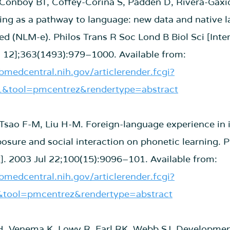
K, Conboy BT, Coffey-Corina S, Padden D, Rivera-Gaxi
ing as a pathway to language: new data and native
d (NLM-e). Philos Trans R Soc Lond B Biol Sci [Inte
l 12];363(1493):979–1000. Available from: 
medcentral.nih.gov/articlerender.fcgi?
1&tool=pmcentrez&rendertype=abstract
K, Tsao F-M, Liu H-M. Foreign-language experience in i
osure and social interaction on phonetic learning. P
t]. 2003 Jul 22;100(15):9096–101. Available from: 
medcentral.nih.gov/articlerender.fcgi?
&tool=pmcentrez&rendertype=abstract
EJH, Venema K, Lowy R, Earl RK, Webb SJ. Developmen