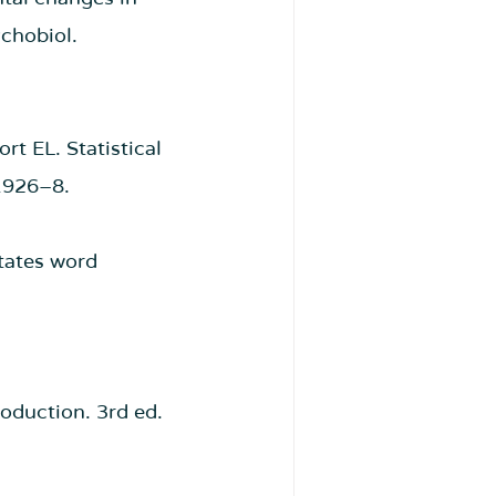
ychobiol. 
rt EL. Statistical 
:1926–8.
itates word 
 
oduction. 3rd ed. 