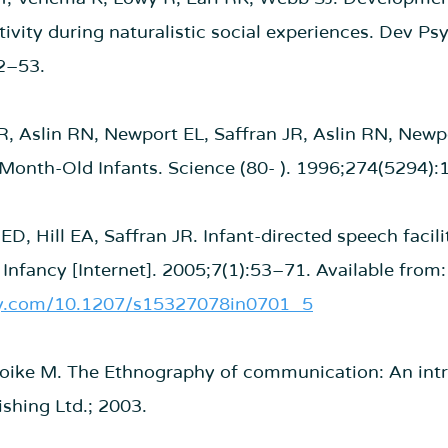
tivity during naturalistic social experiences. Dev Ps
2–53.
 JR, Aslin RN, Newport EL, Saffran JR, Aslin RN, Newpo
Month-Old Infants. Science (80- ). 1996;274(5294)
n ED, Hill EA, Saffran JR. Infant-directed speech facil
Infancy [Internet]. 2005;7(1):53–71. Available from:
ley.com/10.1207/s15327078in0701_5
e-Troike M. The Ethnography of communication: An intr
ishing Ltd.; 2003.