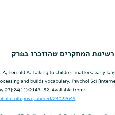
רשימת המחקרים שהוזכרו בפרק
er A, Fernald A. Talking to children matters: early l
ocessing and builds vocabulary. Psychol Sci [Interne
y 27];24(11):2143–52. Available from: 
cbi.nlm.nih.gov/pubmed/24022649