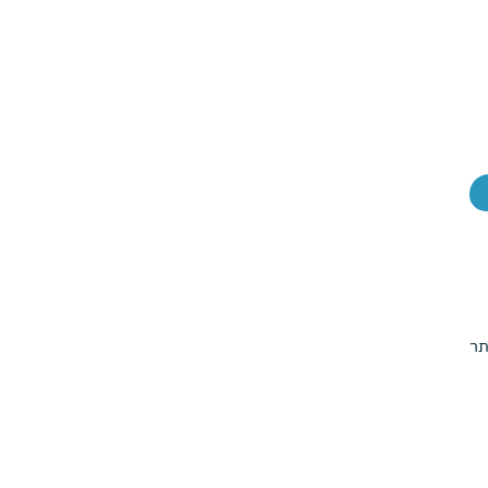
| מה זאת אומרת
תר