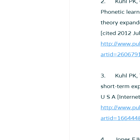
2.      Kuhl P
Phonetic learn
theory expande
[cited 2012 Ju
http://www.pub
artid=260679
3.      Kuhl P
short-term exp
U S A [Interne
http://www.pub
artid=166444
4.      Jones 