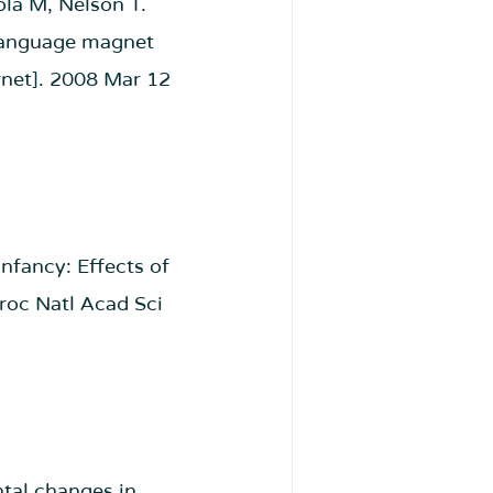
ola M, Nelson T. 
 language magnet 
rnet]. 2008 Mar 12 
nfancy: Effects of 
roc Natl Acad Sci 
tal changes in 