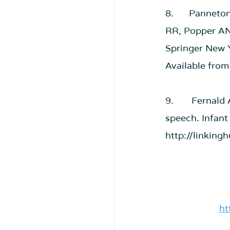
8.      Pannet
RR, Popper AN
Springer New Y
Available from
9.       Fernal
speech. Infant
http://linkin
h