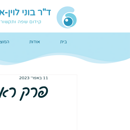
ד"ר בוני לוין-
קידום שפה ותקשור
בית
אודות
המוצר
11 באפר׳ 2023
פרק ראשו